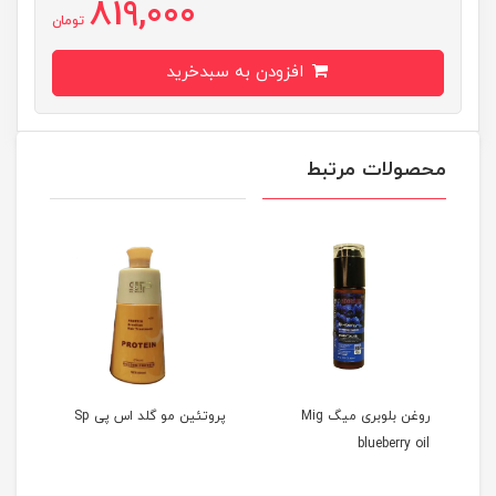
819,000
تومان
افزودن به سبدخرید
محصولات مرتبط
روغن بلوبری میگ Mig
پروتئین مو گلد اس پی Sp
blueberry oil
Gold