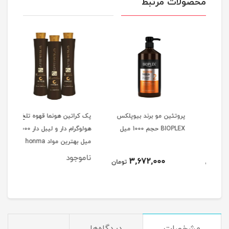
محصولات مرتبط
پروتئین مو برند بیوپلکس
پک کراتین هونما قهوه تلخ
شیر 
veiden
BIOPLEX حجم 1000 میل
هولوگرام دار و لیبل دار 1000
حجم 200 میلی
میل بهترین مواد honma
ناموجود
3,672,000
مان
تومان