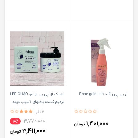
ال پی پی رزگلد Rose gold Lpp
ماسک ال پی پی اولمو LPP OLMO
ترمیم کننده بافتهای آسیب دیده
مو
2 نفر
3,770,000
10٪
1,401,000
تومان
3,411,000
تومان