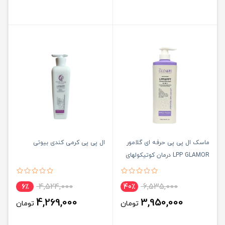
ماسک ال پی پی حرفه ای گلامور
ال پی پی کرمی کندی بیوتی
LPP GLAMOR درمان کوتیکولهای
آسیب دیده مو
4,524,000
6,535,000
6٪
40٪
4,269,000
3,950,000
تومان
تومان