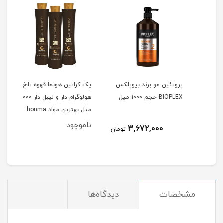
پروتئین مو برند بیوپلکس
پک کراتین هونما قهوه تلخ
شیر 
veiden
BIOPLEX حجم 1000 میل
هولوگرام دار و لیبل دار 1000
حجم 200 میلی
میل بهترین مواد honma
ناموجود
3,672,000
مان
تومان
مشخصات
دیدگاه‌ها