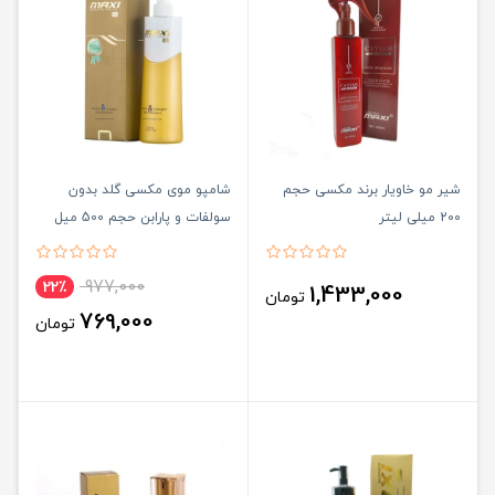
شیر مو خاویار برند مکسی حجم
شامپو موی مکسی گلد بدون
200 میلی لیتر
سولفات و پارابن حجم 500 میل
977,000
22٪
1,433,000
تومان
769,000
تومان