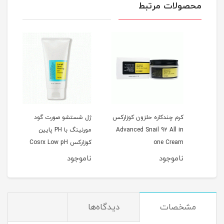
محصولات مرتبط
کرم چندکاره حلزون کوزارکس
ژل شستشو صورت گود
Cos
Advanced Snail 92 All in
مورنینگ با PH پایین
Spot
one Cream
کوزارکس Cosrx Low pH
erum
0ml
Good Morning Gel
ناموجود
ناموجود
نام
Cleanser
مشخصات
دیدگاه‌ها