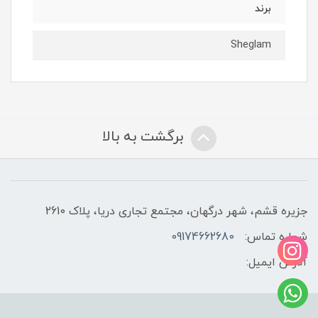
برند
Sheglam
برگشت به بالا
جزیره قشم، شهر درگهان، مجتمع تجاری دریا، پلاک 2610
شماره تماس:
09174662680
آدرس ایمیل: