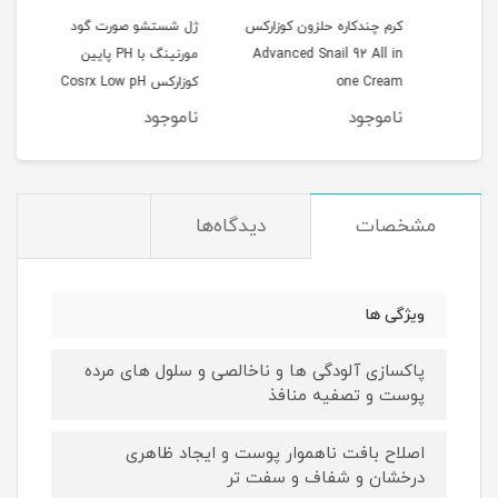
کرم چندکاره حلزون کوزارکس
ژل شستشو صورت گود
Cos
Advanced Snail 92 All in
مورنینگ با PH پایین
Spot
one Cream
کوزارکس Cosrx Low pH
erum
0ml
Good Morning Gel
ناموجود
ناموجود
نام
Cleanser
مشخصات
دیدگاه‌ها
ویژگی ها
پاکسازی آلودگی ها و ناخالصی و سلول های مرده
پوست و تصفیه منافذ
اصلاح بافت ناهموار پوست و ایجاد ظاهری
درخشان و شفاف و سفت تر