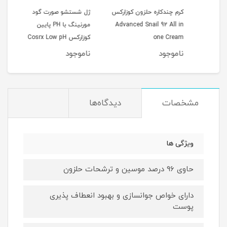
کرم چندکاره حلزون کوزارکس
ژل شستشو صورت گود
Cos
Advanced Snail 92 All in
مورنینگ با PH پایین
Spot
one Cream
کوزارکس Cosrx Low pH
erum
0ml
Good Morning Gel
ناموجود
ناموجود
نام
Cleanser
مشخصات
دیدگاه‌ها
ویژگی ها
حاوی 96 درصد موسین و ترشحات حلزون
دارای خواص جوانسازی و بهبود انعطاف پذیری
پوست