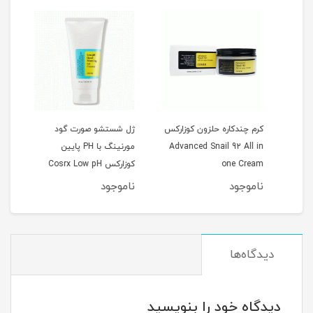
کرم چندکاره حلزون کوزارکس
ژل شستشو صورت گود
Cos
Advanced Snail 92 All in
مورنینگ با PH پایین
Spot
one Cream
کوزارکس Cosrx Low pH
erum
0ml
Good Morning Gel
ناموجود
ناموجود
نام
Cleanser
دیدگاه‌ها
دیدگاه خود را بنویسید