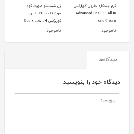
کرم چندکاره حلزون کوزارکس
ژل شستشو صورت گود
Cos
Advanced Snail 92 All in
مورنینگ با PH پایین
Spot
one Cream
کوزارکس Cosrx Low pH
erum
0ml
Good Morning Gel
ناموجود
ناموجود
نام
Cleanser
دیدگاه‌ها
دیدگاه خود را بنویسید