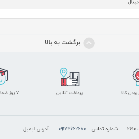
جینال
برگشت به بالا
ودن کالا
پرداخت آنلاین
۷ روز ضمانت بازگشت
2
شماره تماس:
09174662680
آدرس ایمیل: