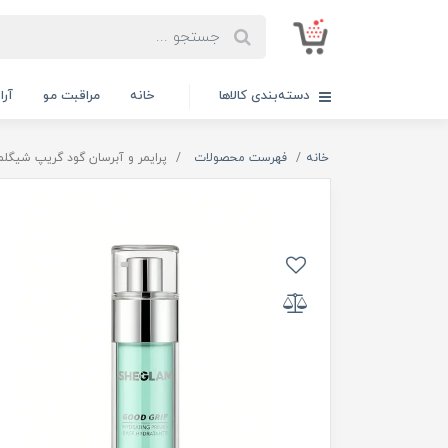
دسته‌بندی کالاها
خانه
مراقبت مو
آر
خانه
فهرست محصولات
پرایمر و آبرسان گود گریپ شیگلم eglam good grip hydrating primer