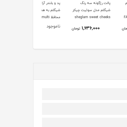
رژگونه سه رنگ
پد و بلندر آرایشی چند کاره
شیگلم مدل
 مدل سوئیت چیکز
شیگلم به همراه قاب
DYNAMAATE BOOM
sheglam sweet c
محافظ sheglam multi
LONG LASTING
faceted makeup sponge
blush p
ناموجود
1,600,000
1,636,000
تومان
توم