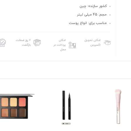
کشور سازنده: چین
حجم: 45 میلی لیتر
مناسب برای: انواع پوست
امکان تحویل
امکان
۷ روز ضمانت
اکسپرس
پرداخت در
بازگشت
محل