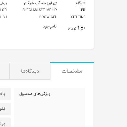
ری فیکس شیگلم
ژل ابرو ضد آب شیگلم
براش رژگونه شیگلم م
SHEGLAM COLOR
SHEGLAM SET ME UP
PRESS REFR
OOM BLUSH BRUSH
BROW GEL
SETTING SPRAY 5
ناموجود
995,000
1,508,000
تومان
ت
مشخصات
دیدگاه‌ها
باف
ویژگی‌های محصول
تثب
پوش