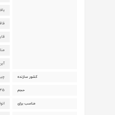
باف
فاق
قاب
منا
آبر
چی
کشور سازنده
45 میلی لیت
حجم
انو
مناسب برای