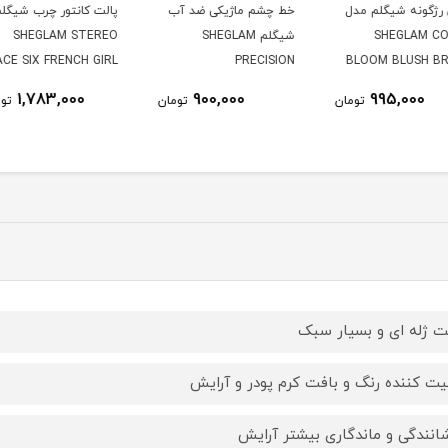
دل
خط چشم ماژیکی ضد آب
پالت کانتور چرب شیگلم
پالت 
شیگلم SHEGLAM
SHEGLAM STEREO
شیگلم
heeks
FACE SIX FRENCH GIRL
PRECISION
BL
alette
WATERPROOF
1,783,000
900,000
ومان
تومان
تومان
EYELINER
ت ژله ای و بسیار سبک
یت کننده رنگ و بافت کرم پودر و آرایش
انندگی و ماندگاری بیشتر آرایش