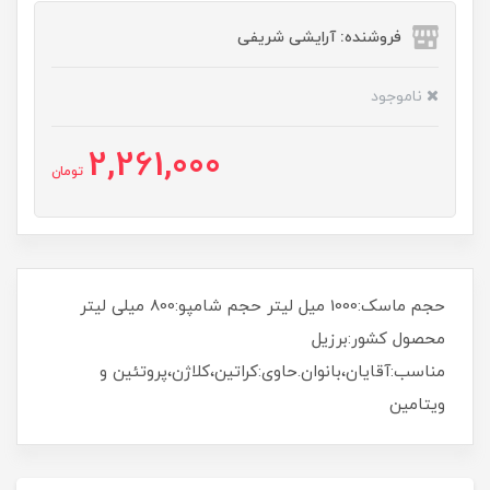
فروشنده: آرایشی شریفی
ناموجود
2,261,000
تومان
حجم ماسک:1000 میل لیتر حجم شامپو:800 میلی لیتر
محصول کشور:برزیل
مناسب:آقایان،بانوان.حاوی:کراتین،کلاژن،پروتئین و
ویتامین