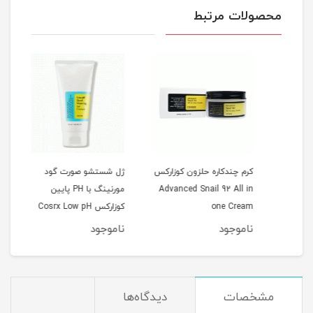
محصولات مرتبط
کرم چندکاره حلزون کوزارکس
ژل شستشو صورت گود
Cos
Advanced Snail 92 All in
مورنینگ با PH پایین
Spot
one Cream
کوزارکس Cosrx Low pH
erum
0ml
Good Morning Gel
ناموجود
ناموجود
نام
Cleanser
مشخصات
دیدگاه‌ها