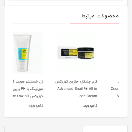
محصولات مرتبط
کرم چندکاره حلزون کوزارکس
ژل شستشو صورت گود
Cosr
Advanced Snail 92 All in
مورنینگ با PH پایین
pot
one Cream
کوزارکس Cosrx Low pH
rum
ml
Good Morning Gel
ناموجود
ناموجود
نا
Cleanser