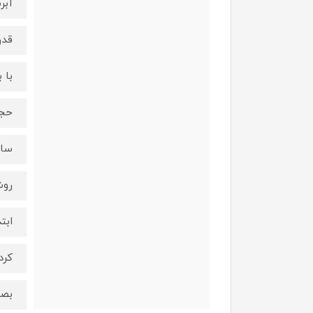
آبر
قدر
با 
حجم:۱۰۰۰ م
ساخ
روش
ابتدا
کرده تا ۹۰% سپس بصورت لایه لایه شرو
بصو