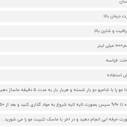
سان
ت درمان بالا
براقیت و شاین بالا
یلی لیتر
ت: فرانسه
 استفاده:
 مو را با شامپو دو بار شسته و هربار بار به مدت ۵ دقیقه ماساژ دهید. بعد مو ها را خشک
ع به مواد گذاری کنید و بعد از ۵۰ دقیقه مکث مواد اتو کشی را
رت حرفه ایی انجام دهید و در اخر با ماسک تثبیت مو را می شورید .