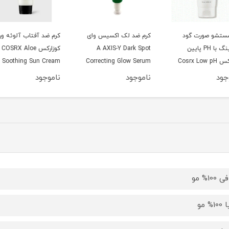
کرم ضد لک اکسیس وای
کرم ضد آفتاب آلوئه ورا
A AXIS-Y Dark Spot
کوزارکس COSRX Aloe
Cos
Correcting Glow Serum
Soothing Sun Cream
lming
Cream
SPF50
50ml
ناموجود
ناموجود
نامو
10% مو
1% مو