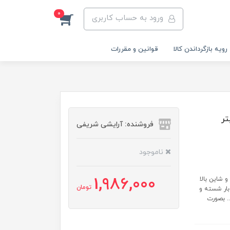
0
ورود به حساب کاربری
رویه‌ بازگرداندن کالا
قوانین و مقررات
فروشنده: آرایشی شریفی
ناموجود
1,986,000
براقیت و شاین بالا
تومان
و بار شسته و
اری... بصورت