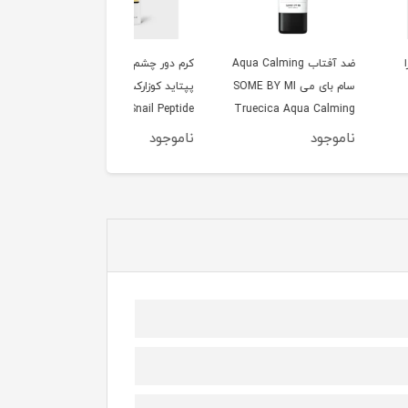
ضد آفتاب Aqua Calming
کرم دور چشم حلزون و
سرم آلفا آربوتین و عصار
سام بای می SOME BY MI
پپتاید کوزارکس COSRX
برنج روشن کننده و ضدل
Truecica Aqua Ca
Advanced Snail Peptide
بیوتی آف جوسان
BEAUTY OF JOSEON
Eye Cream 25ml
Sun 
جود
ناموجود
ناموجود
GLOW DEEP SERUM
ICE +ALPHA-ARBUTIN