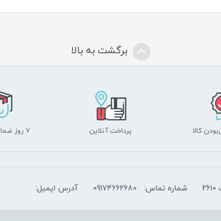
برگشت به بالا
ودن کالا
پرداخت آنلاین
۷ روز ضمانت بازگشت
2
شماره تماس:
09174662680
آدرس ایمیل: