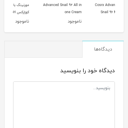
Cosrx 
Advanced Snail 92 All in
مورنینگ با PH پایین
ot
S
one Cream
کوزارکس Cosrx Low pH
um
l
Good Morning Gel
ناموجود
ناموجود
ن
Cleanser
دیدگاه‌ها
دیدگاه خود را بنویسید