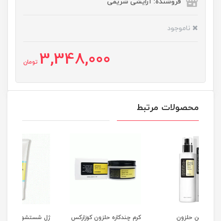
فروشنده: آرایشی شریفی
ناموجود
3,348,000
تومان
محصولات مرتبط
کرم چندکاره حلزون کوزارکس
ژل شستشو صورت گود