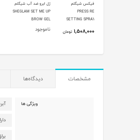
ری فیکس شیگلم
ژل ابرو ضد آب شیگلم
براش رژگونه شیگلم م
SHEGLAM COLOR
SHEGLAM SET ME UP
PRESS REFR
OOM BLUSH BRUSH
BROW GEL
SETTING SPRAY 5
ناموجود
995,000
1,508,000
تومان
ت
مشخصات
دیدگاه‌ها
آبر
ویژگی ها
دار
برا