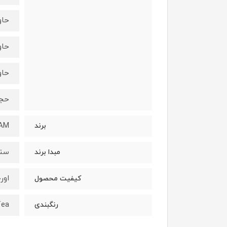
حاو
حاوی tter
حاو
حجم
AM
برند
سنگ
مبدا برند
اور
کیفیت محصول
Tea
رنگبندی