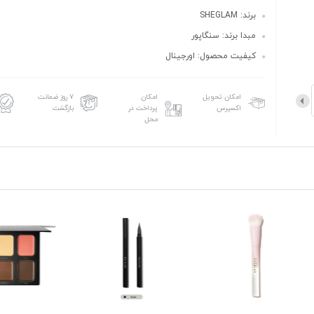
برند: SHEGLAM
مبدا برند: سنگاپور
کیفیت محصول: اورجینال
امکان تحویل
امکان
۷ روز ضمانت
اکسپرس
پرداخت در
بازگشت
محل