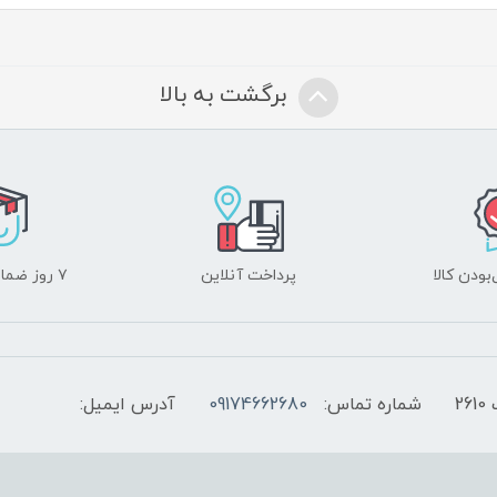
برگشت به بالا
ودن کالا
پرداخت آنلاین
۷ روز ضمانت بازگشت
2
شماره تماس:
09174662680
آدرس ایمیل: