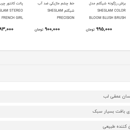
دل
خط چشم ماژیکی ضد آب
پالت کانتور چرب شیگلم
پالت 
شیگلم SHEGLAM
SHEGLAM STEREO
شیگلم
heeks
FACE SIX FRENCH GIRL
PRECISION
BL
alette
WATERPROOF
1,783,000
900,000
ومان
تومان
تومان
EYELINER
سان عمقی لب
ای بافت بسیار سبک
ق کننده طبیعی