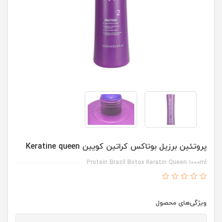
پروتئین برزیل بوتاکس کراتین کویین Keratine queen
Protein Brazil Botox Keratin Queen 1000ml
ویژگی‌های محصول