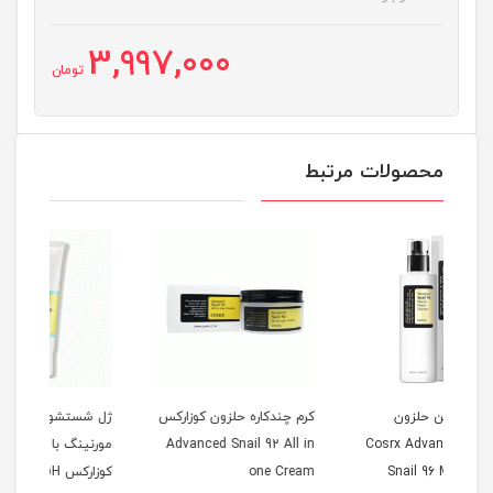
3,997,000
تومان
محصولات مرتبط
ن
کرم چندکاره حلزون کوزارکس
ژل شستشو صورت گود
Cosrx Ad
Advanced Snail 92 All in
مورنینگ با PH پایین
Sn
one Cream
کوزارکس Cosrx Low pH