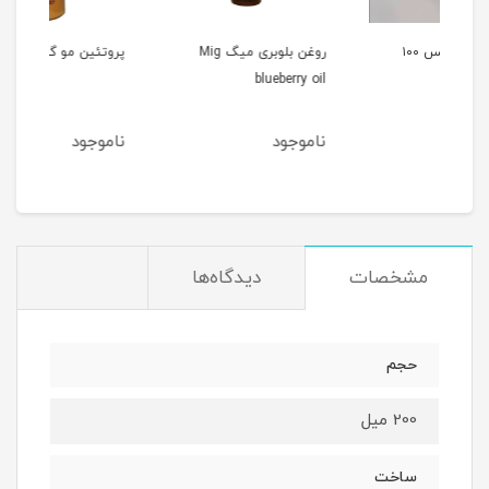
لکس ۱۰۰
روغن بلوبری میگ Mig
پروتئین مو گلد اس پی Sp
blueberry oil
d
ناموجود
ناموجود
ن
مشخصات
دیدگاه‌ها
حجم
200 میل
ساخت