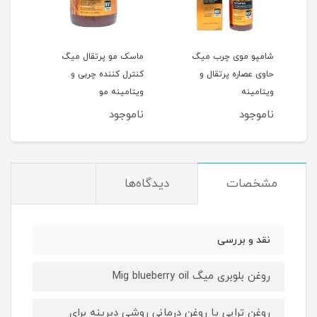
ن و
شامپو موی چرب میگ
ماسک مو پرتقال میگ
پک ش
ت
حاوی عصاره پرتقال و
کنترل کننده چربی و
آووک
ویتامینه
ویتامینه مو
کنند
ناموجود
ناموجود
نام
مشخصات
دیدگاه‌ها
نقد و بررسی
روغن بلوبری میگ Mig blueberry oil
روغن تراپی یا روغن درمانی روشی دیرینه برای