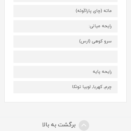
ماته (چاى پاراكَوئه)
رایحه میانی:
سرو كوهى (ارس)
رايحه پايه
چرم, كهربا, لوبيا تونكا
برگشت به بالا