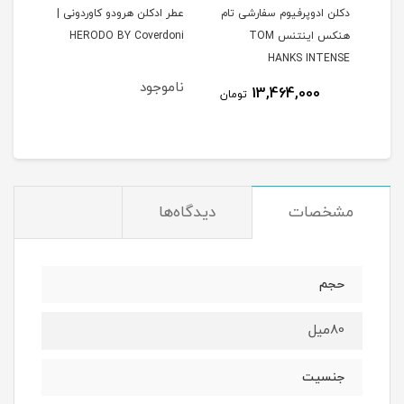
ارد
دکلن ادوپرفیوم سفارشی تام
عطر ادکلن هرودو کاوردونی |
ادکل
هنکس اینتنس TOM
HERODO BY Coverdoni
آرمانیاNIA
HANKS INTENSE
ناموجود
13,464,000
مان
تومان
مشخصات
دیدگاه‌ها
حجم
80میل
جنسیت