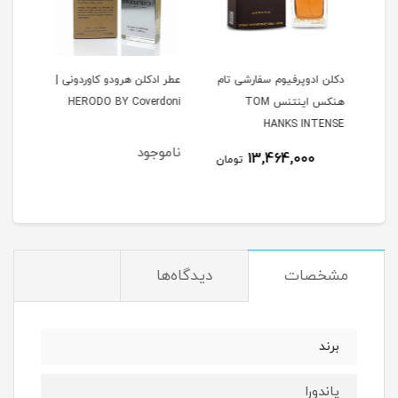
ارد
دکلن ادوپرفیوم سفارشی تام
عطر ادکلن هرودو کاوردونی |
ادکل
هنکس اینتنس TOM
HERODO BY Coverdoni
آرمانیاNIA
HANKS INTENSE
ناموجود
13,464,000
مان
تومان
مشخصات
دیدگاه‌ها
برند
پاندورا