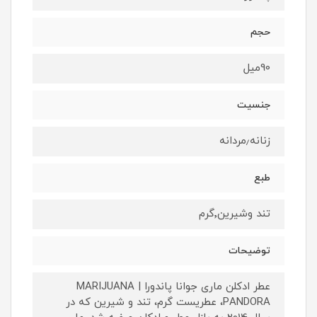
حجم
90میل
جنسیت
زنانه٫مردانه
طبع
تند وشیرین٬گرم
توضیحات
عطر ادکلن ماری جوانا پاندورا | MARIJUANA
PANDORA، عطریست گرم، تند و شیرین که در