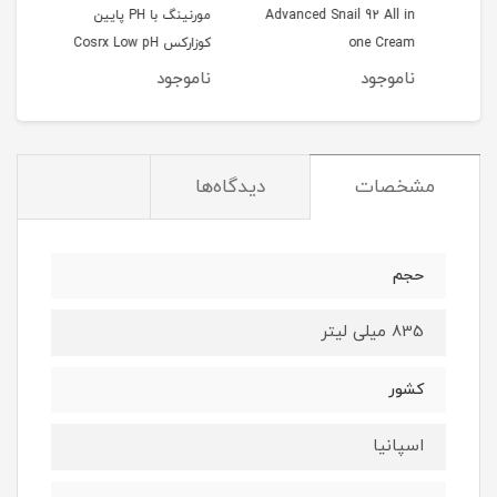
Cos
Advanced Snail 92 All in
مورنینگ با PH پایین
Spot
one Cream
کوزارکس Cosrx Low pH
erum
0ml
Good Morning Gel
ناموجود
ناموجود
نام
Cleanser
مشخصات
دیدگاه‌ها
حجم
835 میلی لیتر
کشور
اسپانیا