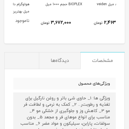
850 میل veiden
BIOPLEX حجم 1000 میل
هولوگرام دار و لیبل دار 1000
حجم 
میل بهترین مواد honma
ناموجود
3,672,000
تومان
تومان
مشخصات
دیدگاه‌ها
ویژگی‌های محصول
ویژگی ها: 1_ حاوی شی باتر و روغن نارگیل برای
تغذیه و رطوبت‌ر... 2_ کمک به نرمی و لطافت فر
مو 3_ کاهش وز و جلوگیری از خشکی مو 4_
مناسب برای انواع موهای فر و مجعد 5_ بدون
سولفات، پارابن، سیلیکون و مواد مضر 6_ مناسب