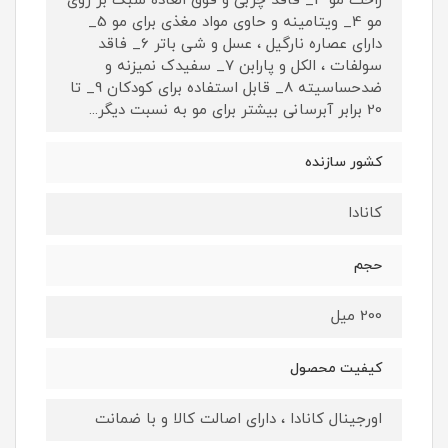
راحت مو 3_ فاقد چربی و فوق العاده سبک بر روی
مو 4_ ویتامینه و حاوی مواد مغذی برای مو 5_
دارای عصاره نارگیل ، عسل و شی باتر 6_ فاقد
سولفات ، الکل و پارابن 7_ سفیدک نمیزنه و
ضدحساسیته 8_ قابل استفاده برای کودکان 9_ تا
20 برابر آبرسانی بیشتر برای مو به نسبت دیگر...
کشور سازنده
کانادا
حجم
200 میل
کیفیت محصول
اورجینال کانادا ، دارای اصالت کالا و با ضمانت