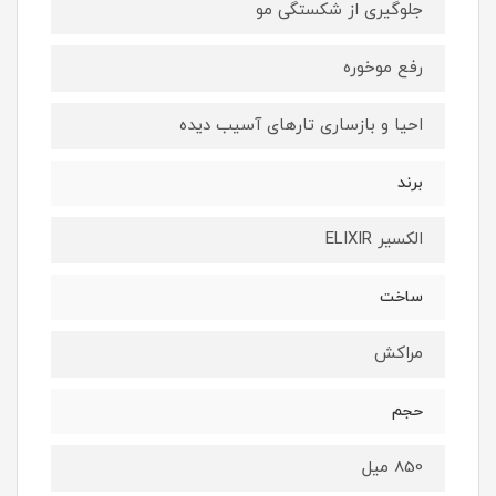
جلوگیری از شکستگی مو
رفع موخوره
احیا و بازساری تارهای آسیب دیده
برند
الکسیر ELIXIR
ساخت
مراکش
حجم
850 میل