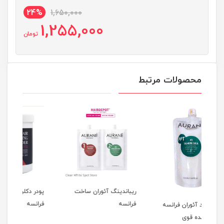
24%
1,650,000
1,255,000
تومان
محصولات مرتبط
ریباندینگ آئوران ساخت
پودر دکلره آئوران ساخت
فرانسه
فرانسه
فرانسه