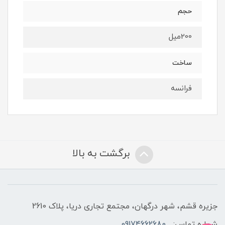
حجم
200میل
ساخت
فرانسه
برگشت به بالا
جزیره قشم، شهر درگهان، مجتمع تجاری دریا، پلاک 2610
شماره تماس:
09174662680