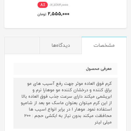
18٪
1,826,000
8٪
2,763,000
1,514,000
2,555,000
تومان
تومان
مشخصات
دیدگاه‌ها
معرفی محصول
کرم فوق العاده موثر جهت رفع آسیب های مو
براق کننده و درخشان کننده مو موهارا نرم و
ابریشمی میکند دارای سرعت جذب فوق العاده بالا
از این کرم میتوان بعتوان ماسک مو بعد از شامپو
استفاده نمود. موهار ا در برابر انواع اسیب ها
محافظت میکند بدون نیاز به ابکشی حجم : 200
میلی لیتر