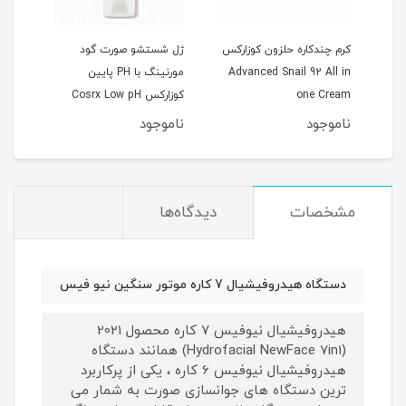
کرم چندکاره حلزون کوزارکس
ژل شستشو صورت گود
Cos
Advanced Snail 92 All in
مورنینگ با PH پایین
Spot
one Cream
کوزارکس Cosrx Low pH
erum
0ml
Good Morning Gel
ناموجود
ناموجود
نام
Cleanser
مشخصات
دیدگاه‌ها
دستگاه هیدروفیشیال 7 کاره موتور سنگین نیو فیس
هیدروفیشیال نیوفیس ۷ کاره محصول 2021
(Hydrofacial NewFace 7in1) همانند دستگاه
هیدروفیشیال نیوفیس 6 کاره ، یکی از پرکاربرد
ترین دستگاه های جوانسازی صورت به شمار می