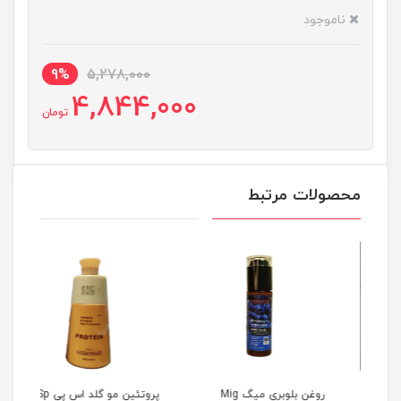
ناموجود
9%
5,278,000
4,844,000
تومان
محصولات مرتبط
روغن بلوبری میگ Mig
پروتئین مو گلد اس پی Sp