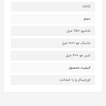
کانادا
حجم
شامپو 750 میل
ماسک مو 1000 میل
شیر مو 300 میل
کیفیت محصول
اورجینال و با ضمانت