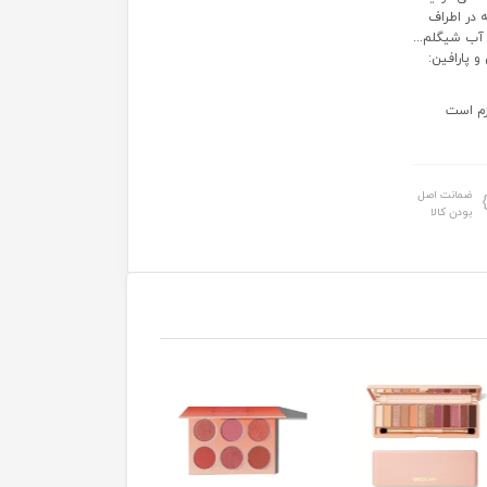
ه در اطراف
 آب شیگلم...
و پارافین:
ازم است
ضمانت اصل
بودن کالا