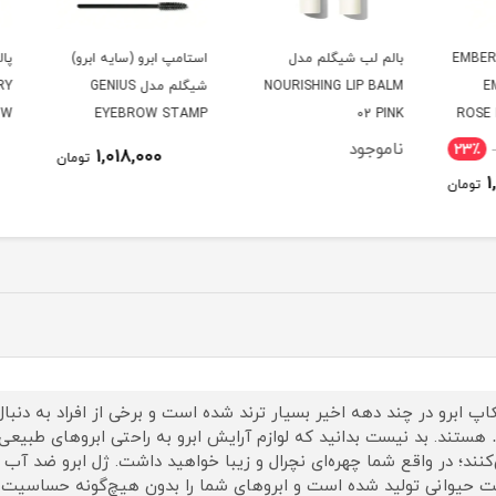
EMBER 
بالم لب شیگلم مدل
استامپ ابرو (سایه ابرو)
پالت 
NOURISHING LIP BALM
شیگلم مدل GENIUS
ERRY
ADOW
EYEBROW STAMP
02 PINK
RO
ناموجود
23
1,018,000
تومان
ومان
اپ ابرو در چند دهه اخیر بسیار ترند شده است و برخی از افراد به دنبال 
هستند. بد نیست بدانید که لوازم آرایش ابرو به راحتی ابروهای طبیعی 
کنند؛ در واقع شما چهره‌ای نچرال و زیبا خواهید داشت. ژل ابرو ضد آب
 حیوانی تولید شده است و ابروهای شما را بدون هیچ‌گونه حساسیت و 