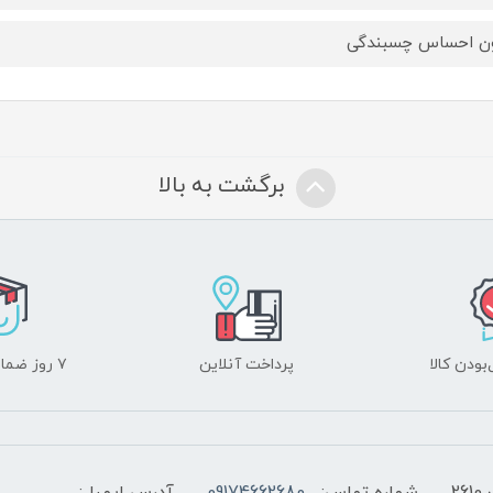
ن احساس چسبندگی
برگشت به بالا
ودن کالا
پرداخت آنلاین
۷ روز ضمانت بازگشت
2
شماره تماس:
09174662680
آدرس ایمیل: