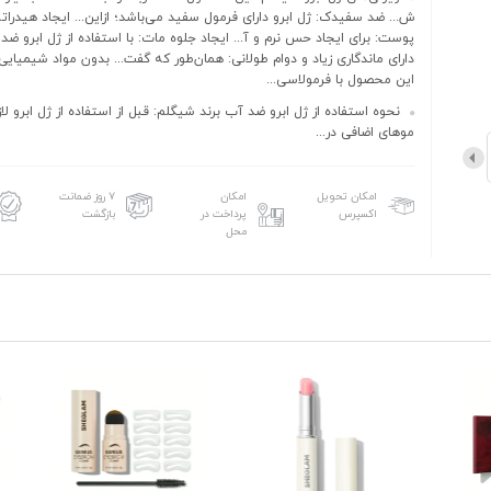
ش... ضد سفیدک: ژل ابرو دارای فرمول سفید می‌باشد؛ ازاین‌... ایجاد هیدرات
پوست: برای ایجاد حس نرم و آ... ایجاد جلوه مات: با استفاده از ژل ابرو ضد
دارای ماندگاری زیاد و دوام طولانی: همان‌طور که گفت... بدون مواد شیمیایی 
این محصول با فرمولاسی...
نحوه استفاده از ژل ابرو ضد آب برند شیگلم: قبل از استفاده از ژل ابرو ل
موهای اضافی در...
امکان تحویل
امکان
۷ روز ضمانت
اکسپرس
پرداخت در
بازگشت
محل