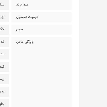
سنگ
مبدا برند
اور
کیفیت محصول
7گرم
حجم
قدر
ویژگی خاص
عدم
ضد
برس
بدو
جلو