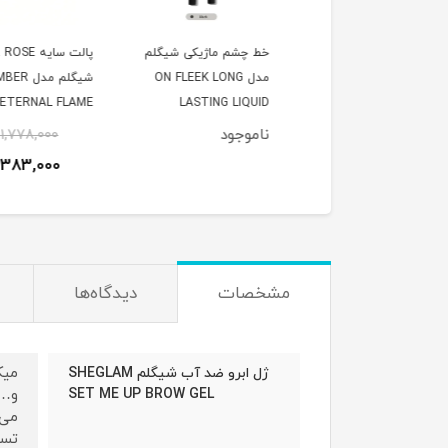
ه استیکی ژله ای
خط چشم ماژیکی شیگلم
پالت سایه ROSE
شیگلم Crystal Jelly
مدل ON FLEEK LONG
شیگلم مدل EMBER
SE ETERNAL FLAME
LASTING LIQUID
Glaze St
CREAM BLUSH
EYELINER – BLACK
ناموجود
٪
1,778,000
1,508,000
تومان
1,383,000
ت
مشخصات
دیدگاه‌ها
میک
ژل ابرو ضد آب شیگلم SHEGLAM
SET ME UP BROW GEL
و… 
می‌
تست