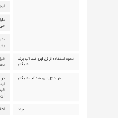
ایج
دار
می‌
بدو
ریز
قبل
نحوه استفاده از ژل ابرو ضد آب برند
شیگلم
دهن
در 
خرید ژل ابرو ضد آب شیگلم
اید
قیم
آن 
AM
برند