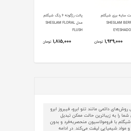
سایه بری شیگلم
پالت رژگونه 6 رنگ شیگلم
اسفنج هلویی شیگلم
SHEGLAM B
مدل SHEGLAM FLORAL
Sheglam Insta Ready
Powder Sponge
FLUSH
EYESH
814,000
1,815,000
1,929,000
تومان
تومان
توم
روش‌های دائمی مانند تتو ابرو، فیبروز ابرو
شما را به زیباترین حالت ممکن تبدیل
 شیگلم با فرومولاسیون منحصربه‌فرد و بدون
مواد شیمیایی لیفت می‌کند. در ادامه