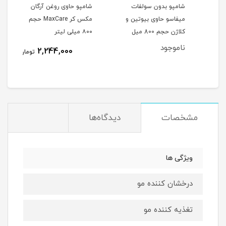
شامپو بدون سولفات
شامپو حاوی روغن آرگان
شامپ
میفاسو حاوی بیوتین و
مکس کر MaxCare حجم
 حجم 500
کلاژن حجم 800 میل
۸۰۰ میلی لیتر
بعد 
MEFASO
ناموجود
نام
2,2
2,244,000
تومان
مان
مشخصات
دیدگاه‌ها
ویژگی ها
درخشان کننده مو
تغذیه کننده مو