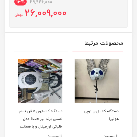
14%
29,926,000
26,009,000
تومان
محصولات مرتبط
دستگاه کلامازون توپی
دستگاه کلامازون ۵ فن تمام
هولیزا
لمسی برند لیز lizze مدل
خلبانی اورجینال و با ضمانت
ناموجود
ناموجود