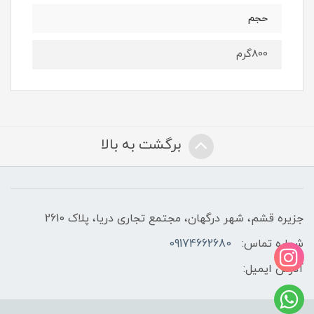
حجم
800گرم
برگشت به بالا
جزیره قشم، شهر درگهان، مجتمع تجاری دریا، پلاک 2610
شماره تماس:
09174662680
آدرس ایمیل: