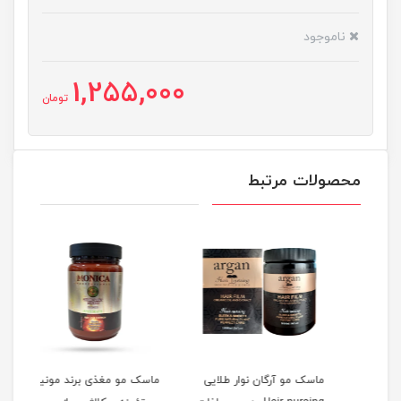
ناموجود
1,255,000
تومان
محصولات مرتبط
ن CPS بدون
ماسک مو آرگان نوار طلایی
ماسک مو مغذی برند مونیکا
ماسک