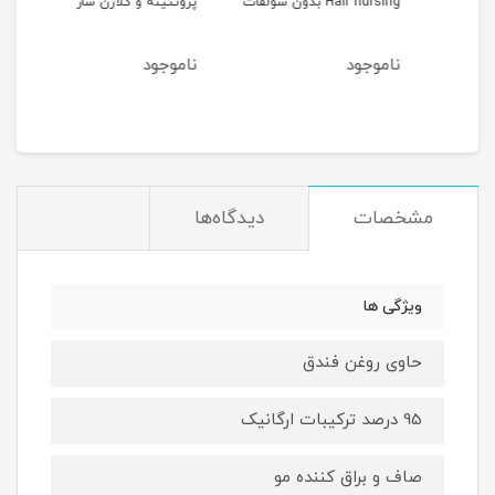
Hair nursing بدون سولفات
پروتئینه و کلاژن ساز
ناشی آ
ناموجود
ناموجود
نام
مشخصات
دیدگاه‌ها
ویژگی ها
حاوی روغن فندق
95 درصد ترکیبات ارگانیک
صاف و براق کننده مو