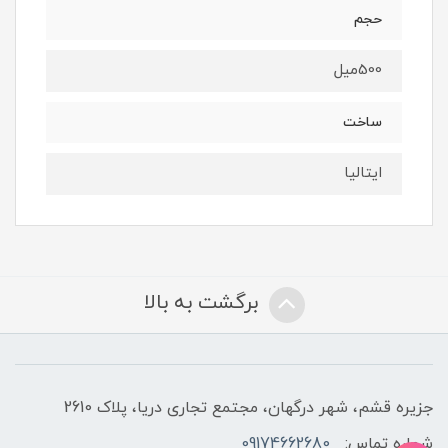
حجم
500میل
ساخت
ایتالیا
برگشت به بالا
جزیره قشم، شهر درگهان، مجتمع تجاری دریا، پلاک 2610
شماره تماس:
09174662680