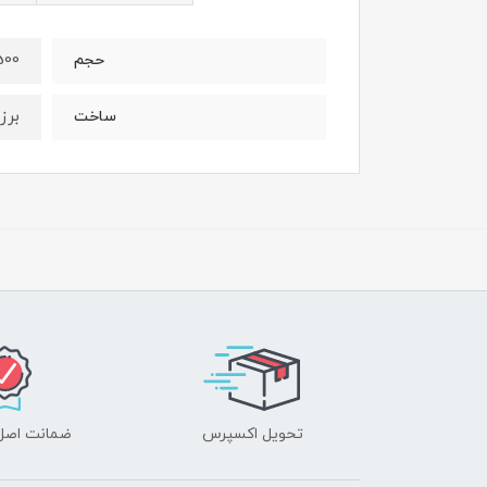
500می
حجم
برز
ساخت
تحویل اکسپرس
ضمانت اصل‌ب