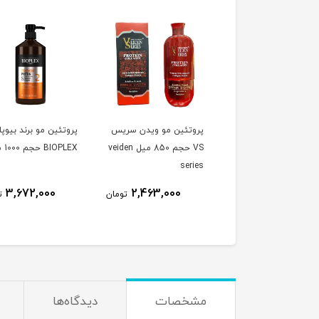
روتئین مو ویدن سریس
پروتئین مو برند بیوپلکس
پک کراتین هونما قه
VS حجم 850 میل veiden
BIOPLEX حجم 1000 میل
تلخ هولوگرام دار و ل
serie
دار 1000 میل بهتر
honma
ناموجود
3,672,000
2,463,000
تومان
تومان
مشخصات
دیدگاه‌ها