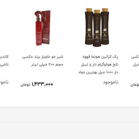
وه
شیر مو خاویار برند مکسی
کاندیشنر و نرم کننده مو
شیر 
یبل
حجم 200 میلی لیتر
ناشی آرگان حجم 500 میل
ین مواد
ناموجود
1,433,000
تومان