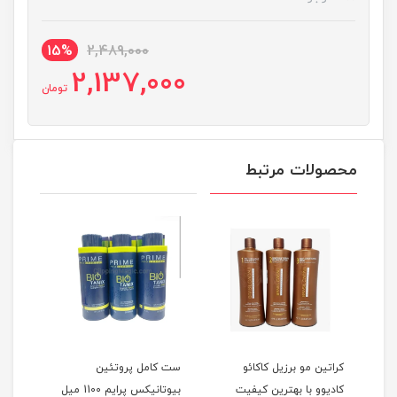
15%
2,489,000
2,137,000
تومان
محصولات مرتبط
ین
کراتین مو برزیل کاکائو
ست کامل پروتئین
ست خ
کادیوو با بهترین کیفیت
بیوتانیکس پرایم 1100 میل
ای ب