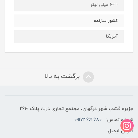
1000 میلی لیتر
کشور سازنده
آمریکا
برگشت به بالا
جزیره قشم، شهر درگهان، مجتمع تجاری دریا، پلاک 2610
شماره تماس:
09174662680
آدرس ایمیل: