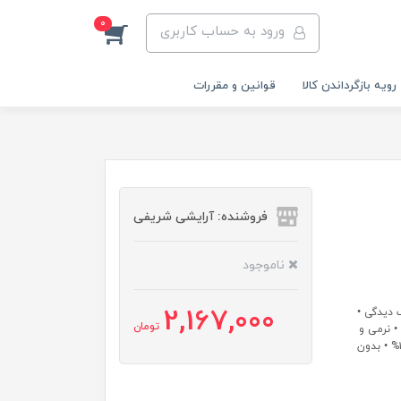
0
ورود به حساب کاربری
رویه‌ بازگرداندن کالا
قوانین و مقررات
فروشنده: آرایشی شریفی
ناموجود
2,167,000
 دیدگی •
تومان
طبیعی • محصول کشور برزیل • ماندگاری ۶ تا ۸ ماه • نرمی و
لطافت بالا • درمان خشکی مو • کنترل چربی مو • حجم ۸۰۰ میل • احیای ۱۰۰% • بدون