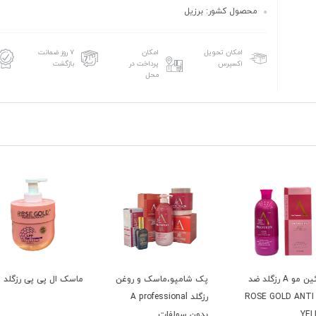
محصول کشور: برزیل
امکان تحویل
امکان
۷ روز ضمانت
اکسپرس
پرداخت در
بازگشت
محل
د ضد
پک شامپو،ماسک و روغن
ماسک ال پی پی رزگلد
نانو 
RO
رزگلد A professional
بدون سولفات
GOLD