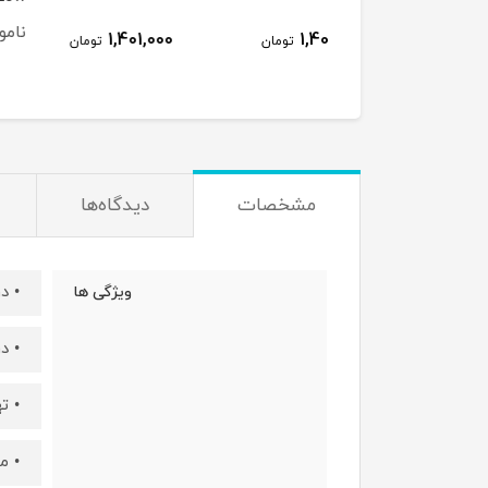
ناموجود
1,401,000
1,401,000
تومان
تومان
مشخصات
دیدگاه‌ها
• د
ویژگی ها
• د
• ت
• م