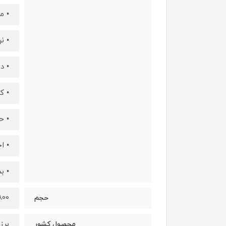
• ماند
• ن
• د
• ک
• حجم 
• احی
• ب
800 می
حجم
برز
محصول کشور