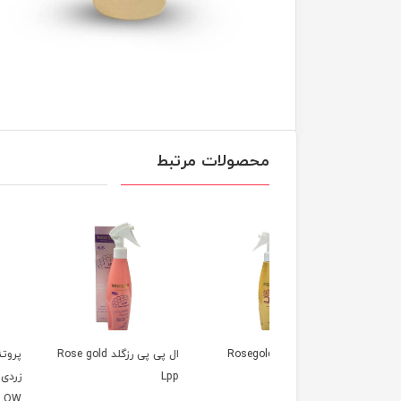
محصولات مرتبط
و رزگلد Rosegold
ال پی پی رزگلد Rose gold
پروتئین مو A رزگل
Lpp
زردی SE GOLD ANTI
YELLOW