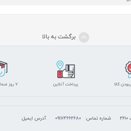
برگشت به بالا
ودن کالا
پرداخت آنلاین
۷ روز ضمانت بازگشت
2
شماره تماس:
09174662680
آدرس ایمیل: