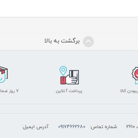
برگشت به بالا
ودن کالا
پرداخت آنلاین
۷ روز ضمانت بازگشت
2
شماره تماس:
09174662680
آدرس ایمیل: